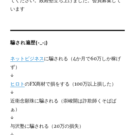
てください。政経塾立ち上げました。会員募集して
います
騙され遍歴(-_-;)
ネットビジネス
に騙される（4か月で60万しか稼げ
ず）
↓
ヒロト
のFX商材で損をする（100万以上損した）
↓
近衛念願珠に騙される（崇峻開は詐欺師くそばば
ぁ）
↓
与沢塾に騙される（20万の損失）
↓