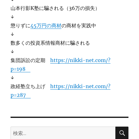
山本行影K塾に騙される（36万の損失）
↓
懲りずに
45万円の商材
の商材を実践中
↓
数多くの投資系情報商材に騙される
↓
集団訴訟の定期
https://nikki-net.com/?
p=198
↓
政経塾立ち上げ
https://nikki-net.com/?
p=287
検
検
索