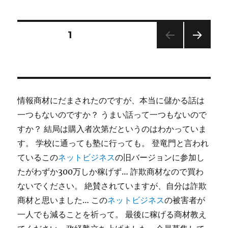
日:
ゴ
パ
リ
ン
ー
ダ
投
固定ページ
1
塾
に
次の
稿
ペー
ジ
の
情報商材にだまされたのですが、本当に儲かる話は
ペ
一つもないのですか？ うまい話って一つもないので
すか？ 結局は購入者次第だというのはわかっていま
ー
す。 学校に通っても塾に行っても。 登竜門と言われ
ジ
ているこの
ネットビジネス
の旧バージョンに参加し
たがわずか300万しか稼げず… 詐欺商材なので買わ
送
ないでください。 絶賛されていますが、自分は詐欺
商材と思いました… この
ネットビジネス
の被害者が
り
一人でも減ることを祈って。 最後に稼げる商材教え