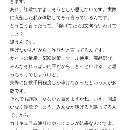
きます。
な
あれ、詐欺ですよ。そうとしか思えないです。実際
い
に入塾した私が体験してそう言っているんです。
と
い
どうこう言ったって、｢稼げてたら｣文句ないわけで
う
しょ？
渡
違うんです。
辺
さ
稼げないんだから、詐欺だと言ってるんです。
ん
サイトの量産、SEO対策、ツール使用、商品選び、
に
みんなそれっぽい内容だから、きっといける、と思
っちゃうでしょうけど、
実際には数千円程度しか稼げなかったという人が多
数です。
それでも詐欺じゃないと言えますかね。いえ、間違
いなく詐欺でしょう。みんなが稼げると謳ってるん
ですから。
カリキュラム通りにやってコレが結果なんですよ。