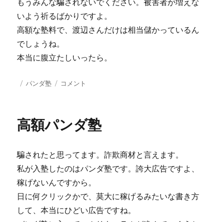
もうみんな騙されないでください。被害者が増えな
いよう祈るばかりですよ。
高額な塾料で、渡辺さんだけは相当儲かっているん
でしょうね。
本当に腹立たしいったら。
投
カ
パ
パンダ塾
コメント
稿
テ
ン
日:
ゴ
ダ
リ
塾
高額パンダ塾
ー
の
被
害
騙されたと思ってます。詐欺商材と言えます。
者
を
私が入塾したのはパンダ塾です。誇大広告ですよ、
増
稼げないんですから。
や
日に何クリックかで、莫大に稼げるみたいな書き方
す
な
して、本当にひどい広告ですね。
に