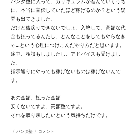
パンダ塾に入って、カリキュラムが進んでいくうち
に、本当に宣伝していたほど稼げるのか？という疑
問も出てきました。
だけど後戻りできないでしょ。入塾して、高額な代
金も払ってるんだし、どんなことをしてもやらなき
ゃ…という心理につけこんだやり方だと思います。
途中、相談もしましたし、アドバイスも受けまし
た。
指示通りにやっても稼げないものは稼げないんで
す。
あの金額、払った金額
安くないですよ、高額塾ですよ。
それを取り戻したいという気持ちだけです。
投
カ
高
パンダ塾
コメント
稿
テ
額