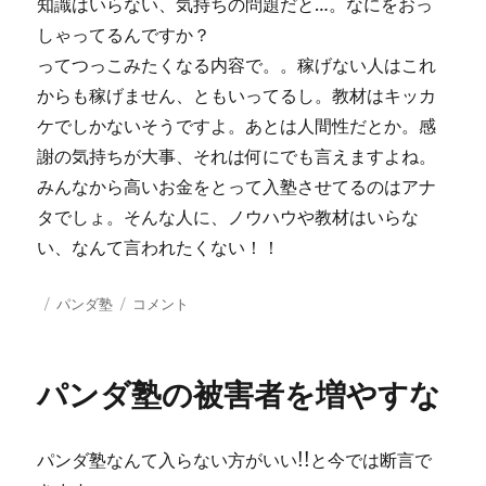
知識はいらない、気持ちの問題だと…。なにをおっ
しゃってるんですか？
ってつっこみたくなる内容で。。稼げない人はこれ
からも稼げません、ともいってるし。教材はキッカ
ケでしかないそうですよ。あとは人間性だとか。感
謝の気持ちが大事、それは何にでも言えますよね。
みんなから高いお金をとって入塾させてるのはアナ
タでしょ。そんな人に、ノウハウや教材はいらな
い、なんて言われたくない！！
投
カ
ノ
パンダ塾
コメント
稿
テ
ウ
日:
ゴ
ハ
リ
ウ、
パンダ塾の被害者を増やすな
ー
教
材
は
パンダ塾なんて入らない方がいい!!と今では断言で
い
ら