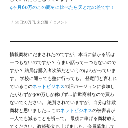
4ヶ月60万のこの商材に比べたら天と地の差です！
投
カ
12
50日50万円
,
未分類
コメント
稿
テ
月
日:
ゴ
近
リ
況
ー
報
告
情報商材にだまされたのですが、本当に儲かる話は
に
一つもないのですか？ うまい話って一つもないので
すか？ 結局は購入者次第だというのはわかっていま
す。 学校に通っても塾に行っても。 登竜門と言われ
ているこの
ネットビジネス
の旧バージョンに参加し
たがわずか300万しか稼げず… 詐欺商材なので買わ
ないでください。 絶賛されていますが、自分は詐欺
商材と思いました… この
ネットビジネス
の被害者が
一人でも減ることを祈って。 最後に稼げる商材教え
てください。政経塾立ち上げました。会員募集して