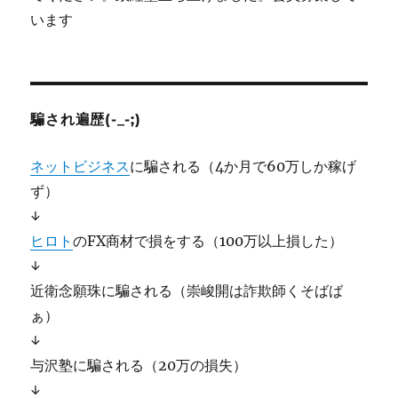
います
騙され遍歴(-_-;)
ネットビジネス
に騙される（4か月で60万しか稼げ
ず）
↓
ヒロト
のFX商材で損をする（100万以上損した）
↓
近衛念願珠に騙される（崇峻開は詐欺師くそばば
ぁ）
↓
与沢塾に騙される（20万の損失）
↓