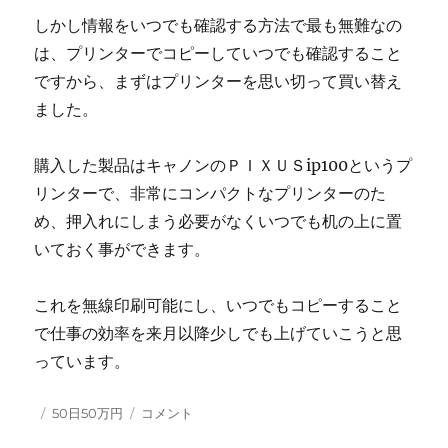
しかし情報をいつでも確認する方法で最も無難なの
は、プリンターでコピーしていつでも確認すること
ですから、まずはプリンターを思い切って買い替え
ました。
購入した製品はキャノンのＰＩＸＵＳip100というプ
リンターで、非常にコンパクトなプリンターのた
め、押入れにしまう必要がなくいつでも机の上に置
いておく事ができます。
これを無線印刷可能にし、いつでもコピーすること
で仕事の効率を来月以降少しでも上げていこうと思
っています。
投
カ
3
50日50万円
コメント
稿
テ
月