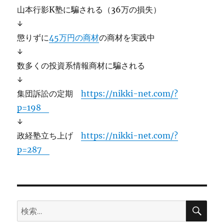
山本行影K塾に騙される（36万の損失）
↓
懲りずに
45万円の商材
の商材を実践中
↓
数多くの投資系情報商材に騙される
↓
集団訴訟の定期
https://nikki-net.com/?
p=198
↓
政経塾立ち上げ
https://nikki-net.com/?
p=287
検
検
索
索: