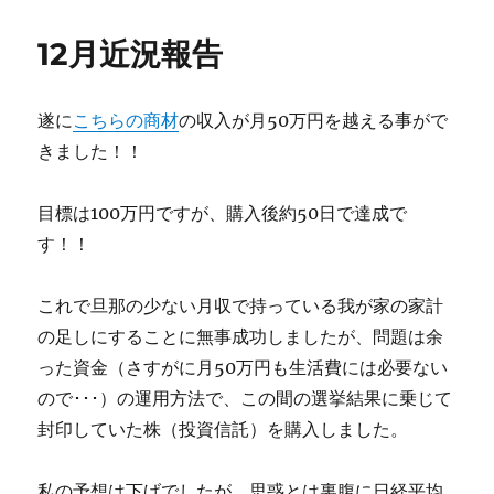
日:
ゴ
の
リ
収
12月近況報告
ー
支
に
遂に
こちらの商材
の収入が月50万円を越える事がで
きました！！
目標は100万円ですが、購入後約50日で達成で
す！！
これで旦那の少ない月収で持っている我が家の家計
の足しにすることに無事成功しましたが、問題は余
った資金（さすがに月50万円も生活費には必要ない
ので･･･）の運用方法で、この間の選挙結果に乗じて
封印していた株（投資信託）を購入しました。
私の予想は下げでしたが、思惑とは裏腹に日経平均